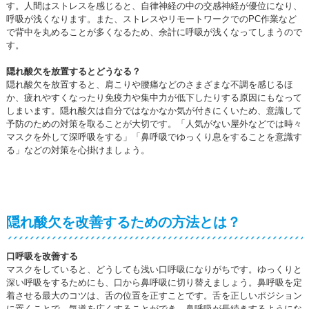
す。人間はストレスを感じると、自律神経の中の交感神経が優位になり、
呼吸が浅くなります。また、ストレスやリモートワークでのPC作業など
で背中を丸めることが多くなるため、余計に呼吸が浅くなってしまうので
す。
隠れ酸欠を放置するとどうなる？
隠れ酸欠を放置すると、肩こりや腰痛などのさまざまな不調を感じるほ
か、疲れやすくなったり免疫力や集中力が低下したりする原因にもなって
しまいます。隠れ酸欠は自分ではなかなか気が付きにくいため、意識して
予防のための対策を取ることが大切です。「人気がない屋外などでは時々
マスクを外して深呼吸をする」「鼻呼吸でゆっくり息をすることを意識す
る」などの対策を心掛けましょう。
隠れ酸欠を改善するための方法とは？
口呼吸を改善する
マスクをしていると、どうしても浅い口呼吸になりがちです。ゆっくりと
深い呼吸をするためにも、口から鼻呼吸に切り替えましょう。鼻呼吸を定
着させる最大のコツは、舌の位置を正すことです。舌を正しいポジション
に置くことで、気道を広くすることができ、鼻呼吸が長続きするようにな