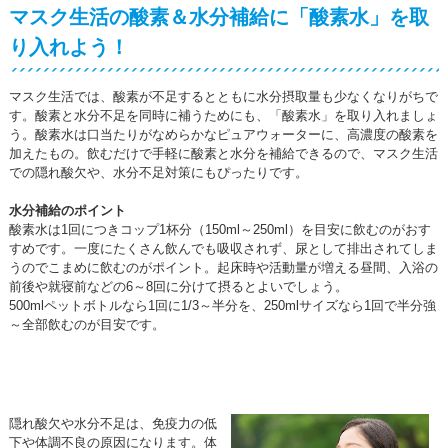
マスク生活の酸素＆水分補給に「酸素水」を取
り入れよう！
マスク生活では、酸素が不足するとともに水分摂取量も少なくなりがちで
す。酸素と水分不足を同時に補うためにも、「酸素水」を取り入れましょ
う。酸素水は口当たりがなめらかなピュアウォーターに、高濃度の酸素を
加えたもの。飲むだけで手軽に酸素と水分を補給できるので、マスク生活
での隠れ酸欠や、水分不足対策にもぴったりです。
水分補給のポイント
酸素水は1回につきコップ1杯分（150ml～250ml）を目安に飲むのがおす
すめです。一度にたくさん飲んでも吸収されず、尿として排出されてしま
うのでこまめに飲むのがポイント。起床時や活動量が増える昼間、入浴の
前後や就寝前などの6～8回に分けて摂るとよいでしょう。
500mlペットボトルなら1回に1/3～半分を、250mlサイズなら1回で半分強
～全部飲むのが目安です。
隠れ酸欠や水分不足は、免疫力の低
下や体調不良の原因になります。体