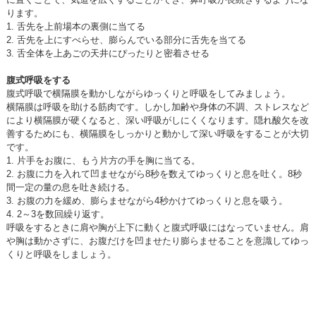
ります。
1. 舌先を上前場本の裏側に当てる
2. 舌先を上にすべらせ、膨らんでいる部分に舌先を当てる
3. 舌全体を上あごの天井にぴったりと密着させる
腹式呼吸をする
腹式呼吸で横隔膜を動かしながらゆっくりと呼吸をしてみましょう。
横隔膜は呼吸を助ける筋肉です。しかし加齢や身体の不調、ストレスなど
により横隔膜が硬くなると、深い呼吸がしにくくなります。隠れ酸欠を改
善するためにも、横隔膜をしっかりと動かして深い呼吸をすることが大切
です。
1. 片手をお腹に、もう片方の手を胸に当てる。
2. お腹に力を入れて凹ませながら8秒を数えてゆっくりと息を吐く。8秒
間一定の量の息を吐き続ける。
3. お腹の力を緩め、膨らませながら4秒かけてゆっくりと息を吸う。
4. 2～3を数回繰り返す。
呼吸をするときに肩や胸が上下に動くと腹式呼吸にはなっていません。肩
や胸は動かさずに、お腹だけを凹ませたり膨らませることを意識してゆっ
くりと呼吸をしましょう。